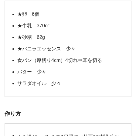
★卵 6個
★牛乳 370cc
★砂糖 62g
★バニラエッセンス 少々
食パン（厚切り4cm）4切れ⇒耳を切る
バター 少々
サラダオイル 少々
作り方