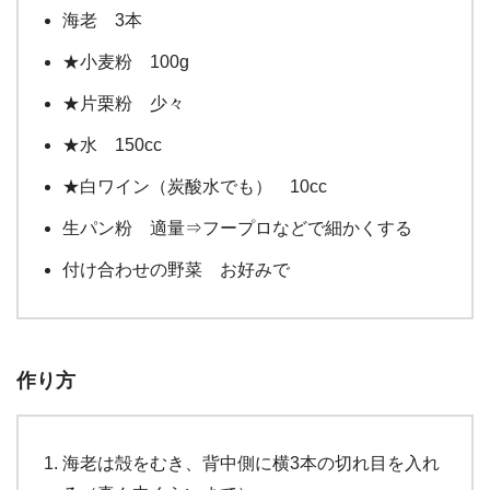
海老 3本
★小麦粉 100g
★片栗粉 少々
★水 150cc
★白ワイン（炭酸水でも） 10cc
生パン粉 適量⇒フープロなどで細かくする
付け合わせの野菜 お好みで
作り方
海老は殻をむき、背中側に横3本の切れ目を入れ