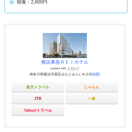
朝食：2,600円
横浜東急ＲＥＩホテル
posted with
トマレバ
神奈川県横浜市西区みなとみらい4-3-6
[地図]
楽天トラベル
じゃらん
JTB
一休
Yahoo!トラベル